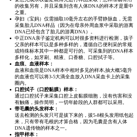
的收集另有，并且采集到含有人体DNA的样本才是重中
之重。
孕妇（宝妈）仅需抽取10毫升左右的手臂静脉血，无需
采集胎儿DNA样品（因为在母亲外周血浆中采取的游离
DNA已经包含了胎儿的游离DNA）。
中正DNA亲子鉴定机构可以对很多资料进行检测，孩子
父亲的样本可以是多种多样的，遵循自己便利采的常规
或特殊标本其中一种都是可行的。可采集到的DNA样本
多样化，如牙刷、精液、口香糖、口腔拭子等。
血痕、血液样本：
血液和血痕是DNA样本中相对多见的样本,抽大概5毫升
的血液也可以将3-5大滴全血放入DNA采血卡上的采集
圈内。
口腔拭子（口腔黏膜）样本：
通过口腔拭子来采集口腔上皮黏膜细胞，没有伤害和没
有触痛，操作简明，一切年龄段的人群都可以采用。
带毛囊的头发样本：
送去检测的头发只可是拔下来的，拔5-8根头发用纸包起
来，只有带有毛根的才算合格，因为毛囊是含有人体
DNA遗传物的样本之一。
指甲样本：