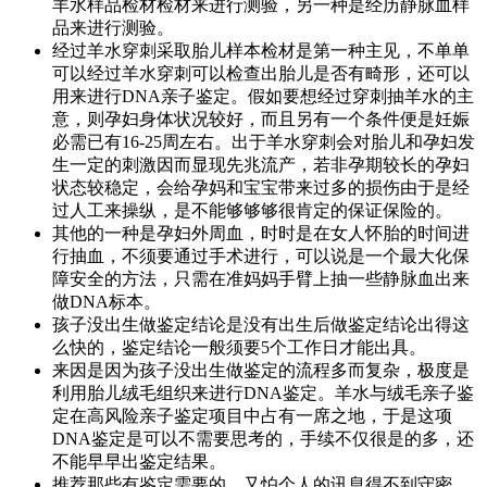
羊水样品检材检材来进行测验，另一种是经历静脉血样
品来进行测验。
经过羊水穿刺采取胎儿样本检材是第一种主见，不单单
可以经过羊水穿刺可以检查出胎儿是否有畸形，还可以
用来进行DNA亲子鉴定。假如要想经过穿刺抽羊水的主
意，则孕妇身体状况较好，而且另有一个条件便是妊娠
必需已有16-25周左右。出于羊水穿刺会对胎儿和孕妇发
生一定的刺激因而显现先兆流产，若非孕期较长的孕妇
状态较稳定，会给孕妈和宝宝带来过多的损伤由于是经
过人工来操纵，是不能够够够很肯定的保证保险的。
其他的一种是孕妇外周血，时时是在女人怀胎的时间进
行抽血，不须要通过手术进行，可以说是一个最大化保
障安全的方法，只需在准妈妈手臂上抽一些静脉血出来
做DNA标本。
孩子没出生做鉴定结论是没有出生后做鉴定结论出得这
么快的，鉴定结论一般须要5个工作日才能出具。
来因是因为孩子没出生做鉴定的流程多而复杂，极度是
利用胎儿绒毛组织来进行DNA鉴定。羊水与绒毛亲子鉴
定在高风险亲子鉴定项目中占有一席之地，于是这项
DNA鉴定是可以不需要思考的，手续不仅很是的多，还
不能早早出鉴定结果。
推荐那些有鉴定需要的，又怕个人的讯息得不到守密