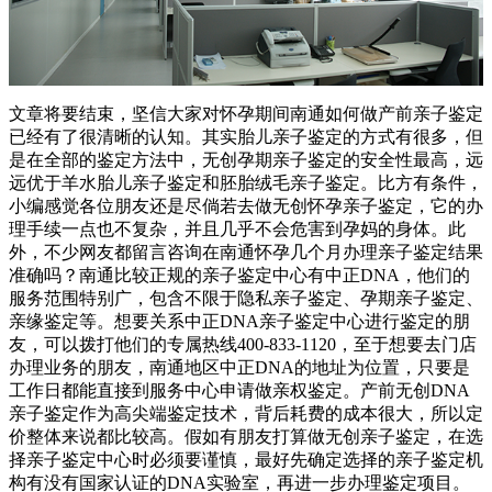
文章将要结束，坚信大家对怀孕期间南通如何做产前亲子鉴定
已经有了很清晰的认知。其实胎儿亲子鉴定的方式有很多，但
是在全部的鉴定方法中，无创孕期亲子鉴定的安全性最高，远
远优于羊水胎儿亲子鉴定和胚胎绒毛亲子鉴定。比方有条件，
小编感觉各位朋友还是尽倘若去做无创怀孕亲子鉴定，它的办
理手续一点也不复杂，并且几乎不会危害到孕妈的身体。此
外，不少网友都留言咨询在南通怀孕几个月办理亲子鉴定结果
准确吗？南通比较正规的亲子鉴定中心有中正DNA，他们的
服务范围特别广，包含不限于隐私亲子鉴定、孕期亲子鉴定、
亲缘鉴定等。想要关系中正DNA亲子鉴定中心进行鉴定的朋
友，可以拨打他们的专属热线400-833-1120，至于想要去门店
办理业务的朋友，南通地区中正DNA的地址为位置，只要是
工作日都能直接到服务中心申请做亲权鉴定。产前无创DNA
亲子鉴定作为高尖端鉴定技术，背后耗费的成本很大，所以定
价整体来说都比较高。假如有朋友打算做无创亲子鉴定，在选
择亲子鉴定中心时必须要谨慎，最好先确定选择的亲子鉴定机
构有没有国家认证的DNA实验室，再进一步办理鉴定项目。