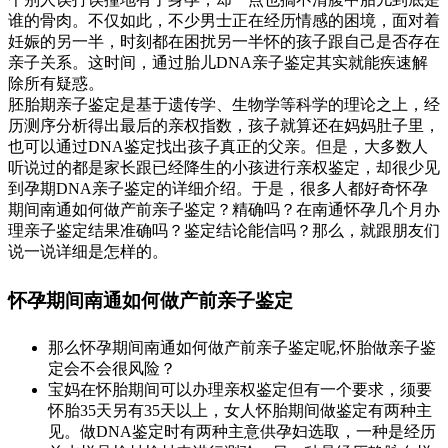
谁的骨肉。不仅如此，不少男士正在经历情感的困境，面对着
妊娠的另一半，时刻都在困扰另一半怀的孩子跟自己是否存在
亲子关系。这时间，通过胎儿DNA亲子鉴定其实就能疾速解
除所有疑惑。
胚胎期亲子鉴定是基于遗传学、生物学等科学的理论之上，经
历测序分析得出最后的亲权指数，孩子就算还在妈妈肚子里，
也可以通过DNA鉴定找出孩子真正的父亲。但是，大多数人
听说过的都是家长跟已经降生的小孩进行亲权鉴定，却很少见
到孕期DNA亲子鉴定的详细介绍。于是，很多人都好奇怀孕
期间南通如何做产前亲子鉴定？精确吗？在南通怀孕几个月办
理亲子鉴定结果准确吗？鉴定结论能信吗？那么，就跟朋友们
说一说详细是怎样的。
怀孕期间南通如何做产前亲子鉴定
那么怀孕期间南通如何做产前亲子鉴定呢,怀胎做亲子鉴
定会不会很风险？
宝妈在怀胎期间可以办理亲权鉴定但有一个要求，须要
怀胎35天另有35天以上，女人怀胎期间做鉴定有两种主
见。做DNA鉴定时有两种主意供孕妇选取，一种是经历