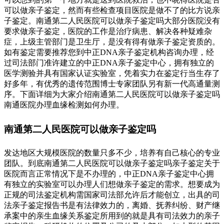
可以做亲子鉴定，然而有些检查项目医院是做不了的比方说亲
子鉴定。南通第二人民医院可以做亲子鉴定吗大部分医院没有
要求做亲子鉴定，医院的工作是治疗病患、解决各种疑难杂
症，上级主管部门是卫生厅，是没有得有做亲子鉴定资质的。
如有鉴定需要推荐您到中正DNA亲子鉴定机构咨询办理，经
过司法部门准许建立的中正DNA亲子鉴定中心，拥有独立的
医学测验并具有国家认证实验室，凭着实力在鉴定行当生存了
好多年，有优秀的遗传范围博士专家团队另有新一代高通量测
序。下面详细为大家介绍南通第二人民医院可以做亲子鉴定吗
南通医院办理血缘检测如何办理。
南通第二人民医院可以做亲子鉴定吗
发达地区大规模医院的数量只多不少，培养有自己核心的专业
团队。到底南通第二人民医院可以做亲子鉴定吗亲子鉴定关于
医院而言正常情况下是不办理的，中正DNA亲子鉴定中心拥
有独立的实验室可以办理人们想做亲子鉴定的需求。想要成为
正规的司法鉴定机构需国家司法部允许后才能创立，出具的司
法亲子鉴定报告书是有法律效力的，离婚、抚养纠纷、财产继
承案中的亲生血缘关系鉴定所用到的就是具有司法效力的亲子