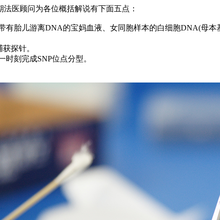
期法医顾问为各位概括解说有下面五点：
带有胎儿游离DNA的宝妈血液、女同胞样本的白细胞DNA(母本
捕获探针。
同一时刻完成SNP位点分型。