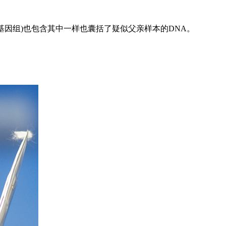
基因组)也包含其中一样也囊括了疑似父亲样本的DNA。