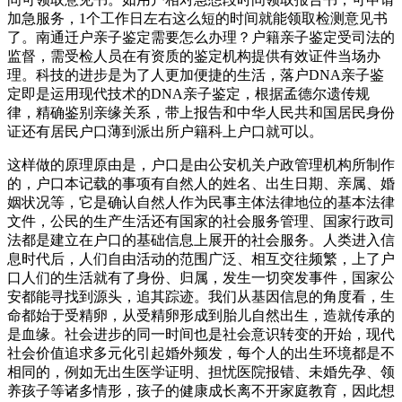
加急服务，1个工作日左右这么短的时间就能领取检测意见书
了。南通迁户亲子鉴定需要怎么办理？户籍亲子鉴定受司法的
监督，需受检人员在有资质的鉴定机构提供有效证件当场办
理。科技的进步是为了人更加便捷的生活，落户DNA亲子鉴
定即是运用现代技术的DNA亲子鉴定，根据孟德尔遗传规
律，精确鉴别亲缘关系，带上报告和中华人民共和国居民身份
证还有居民户口薄到派出所户籍科上户口就可以。
这样做的原理原由是，户口是由公安机关户政管理机构所制作
的，户口本记载的事项有自然人的姓名、出生日期、亲属、婚
姻状况等，它是确认自然人作为民事主体法律地位的基本法律
文件，公民的生产生活还有国家的社会服务管理、国家行政司
法都是建立在户口的基础信息上展开的社会服务。人类进入信
息时代后，人们自由活动的范围广泛、相互交往频繁，上了户
口人们的生活就有了身份、归属，发生一切突发事件，国家公
安都能寻找到源头，追其踪迹。我们从基因信息的角度看，生
命都始于受精卵，从受精卵形成到胎儿自然出生，造就传承的
是血缘。社会进步的同一时间也是社会意识转变的开始，现代
社会价值追求多元化引起婚外频发，每个人的出生环境都是不
相同的，例如无出生医学证明、担忧医院报错、未婚先孕、领
养孩子等诸多情形，孩子的健康成长离不开家庭教育，因此想