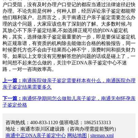
户口受阻，没有及时办理户口登记的都应当通过法律途径赶快
办理。不论先前是何种，何种人群，经历诉讼亲子鉴定都能帮
他们顺利落户。总而言之，关于南通迁户亲子鉴定需要怎么办
理的这个问题，大家应该也有了深刻的了解。大多数时候,与
其放心不下亲子鉴定结果,不如选择正规可信的DNA鉴定机
构，其实，选择做亲子鉴定最重要的一步，即是要保证鉴定机
构正规靠谱，有资质的机构除去能做出合格的检验报告，同一
时候委托方也不会由于结果而心神不宁，浪费时间和损失财力
等。如果以上文章没有完整解答您的问题的话或是碰上了，一
时间想不起来怎么做的，关注中正DNA亲子鉴定中心不迷
路，一对一咨询效率高。
上一篇：
南通医院做亲子鉴定需要样本有什么，南通医院办理
亲子鉴定结果需要多久
下一篇：
南通怀孕期间怎么做胎儿亲子鉴定，南通无创怀孕亲
子鉴定价格
咨询热线：400-833-1120 值班电话：18625153313
地址：南通市崇川区建设路（咨询办理需提前预约）
南通中正DNA亲子鉴定中心
网站地图
|
sitemap.xml