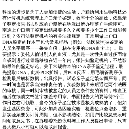
科技的进步是为了人更加便捷的生活，户籍所利用生物科技还
有计算机系统管理上户口亲子鉴定，效率十分的高效，依靠亲
子鉴定报告书去对应的户籍所在地派出所办理落户手续即可。
南通上户口亲子鉴定出结果要多久？须要多少个工作日就能领
取到？依司法鉴定机构的有关法律规定：正常用做上户口
DNA鉴定的样本于包含常规样品（例如：法医依照被鉴定的
人员名字顺序一一采集血痕，粘在专用的DNA血卡上）。重
要提示：委托人输过别人的血液，尤其是一次性失血过多而输
血或则进行过骨髓移植在近一年内，须告知鉴定机构，不然影
响最终的鉴定结论。关于常规样本的DNA亲子鉴定过程，最
先提取DNA，此外PCR扩增，后PCR反应，用毛细管测序仪
检测最后解析数据，出具报告。诉讼亲子鉴定繁杂而严苛，同
一时间也是要承当法律责任的，实验数据出来后通过两个法医
的审核，同一时刻审核被鉴定的人员之条件交的资料，核查正
确后在纸质文书签字加盖专用章。书面报告大约要等待7个工
作日左右可领取，当今的亲子鉴定技术是极为成熟的了，假如
发生基因突变，可此外加高基因座实验，检测位点会增多，重
新实验须要另计算周期，但不影响结论。如用户比较急想段时
间领取意见书，在办理委托协议时与工作人员提出申请，只需
要大概八小时就可以领取到报告。