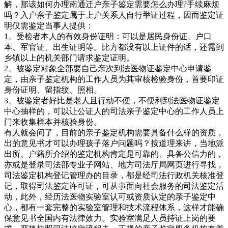
解，那该如何办理南通迁户亲子鉴定需要怎么办理?手续麻烦
吗？入户亲子鉴定属于上户关系人自行举证过程，因而鉴定证
明仅需鉴定当事人提供：
1、受检者本人的有效身份证明：可以是居民身份证、户口
本、军官证、出生证明等。比方都没有以上证件的话，还需到
乡镇以上的机关部门请求鉴定证明。
2、被鉴定对象全部要自己亲次到法医物证鉴定中心申请鉴
定，由亲子鉴定机构的工作人员为其审核检验身份，首要印证
身份证明、留指纹、照相。
3、被鉴定者好比是老人且行动不便，不便利到法医物证鉴定
中心抽样的，可以让公证人的司法亲子鉴定中心的工作人员上
门来收集样本并核验身份。
有人就会问了，目前的亲子鉴定机构需要具备什么样的资质，
出的意见书才可以办理孩子落户问题吗？按道理来讲，当地派
出所、户籍所介绍的鉴定机构肯定是可靠的、具备公信力的，
亦或是登录司法部专业子网站、地方司法厅局网页进行寻找，
司法鉴定机构登记管理办的目录，都是经司法行政机关核准登
记，取得司法鉴定许可证，可从事面向社会服务的司法鉴定活
动，此外，经历法医物实验室认可或资质认定的亲子鉴定中
心，都有一套完整的实验室管理和技术流程体系，这样才能确
保意见书全国内有法律效力。实验室满足人员持证上岗的要