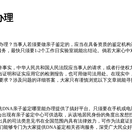
办理
办理？当事人若须要做亲子鉴定的，应当在具备资质的鉴定机构
务，最快只须要1-2个工作日实验室就能出结论。倘若大家心中对司法
件事实，中华人民共和国人民法院应当事人的请求，或者行使权
当证明和证实应用它的检测报告，也可用做司法用处。在现实中
殊要求？涉及问题的详细答案，大家只有谨慎浏览以下文章就能寻
法DNA亲子鉴定哪里能办理提供了搞好平台。只须要在手机或电
就会出现有亲子鉴定中心可供选取，从该地居民身份的角度出发想
出具的司法类意见书在全国范围内具有法律效力，可作为法庭证
们能够专门为大家提供DNA鉴定相关咨询服务，深受广大民众