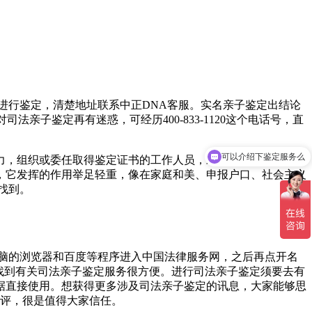
进行鉴定，清楚地址联系中正DNA客服。实名亲子鉴定出结论
亲子鉴定再有迷惑，可经历400-833-1120这个电话号，直
可以介绍下鉴定服务么
力，组织或委任取得鉴定证书的工作人员，对案件起关键作用的
，它发挥的作用举足轻重，像在家庭和美、申报户口、社会主义
找到。
脑的浏览器和百度等程序进入中国法律服务网，之后再点开名
找到有关司法亲子鉴定服务很方便。进行司法亲子鉴定须要去有
据直接使用。想获得更多涉及司法亲子鉴定的讯息，大家能够思
好评，很是值得大家信任。