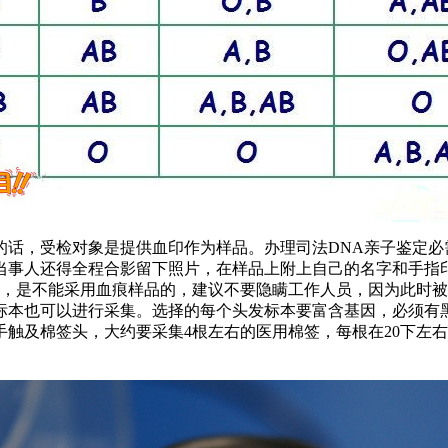
的话，受检对象是提供血印作为样品。办理司法DNA亲子鉴定必
当事人还得全程合影留下照片，在样品上附上自己的名字和手指
史，是不能采用血痕样品的，建议不要隐瞒工作人员，因为此时
本也可以进行采集。选择的每个头发标本要富含基因，必须有黑色
触及棉签头，大约要采集4根左右的医用棉签，每根在20下左