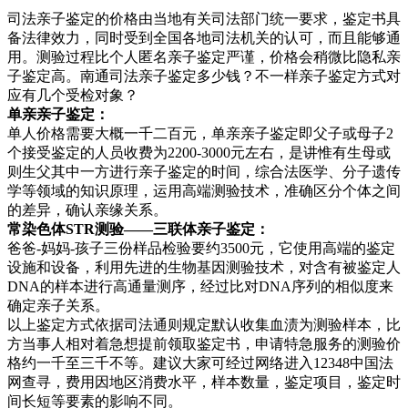
司法亲子鉴定的价格由当地有关司法部门统一要求，鉴定书具
备法律效力，同时受到全国各地司法机关的认可，而且能够通
用。测验过程比个人匿名亲子鉴定严谨，价格会稍微比隐私亲
子鉴定高。南通司法亲子鉴定多少钱？不一样亲子鉴定方式对
应有几个受检对象？
单亲亲子鉴定：
单人价格需要大概一千二百元，单亲亲子鉴定即父子或母子2
个接受鉴定的人员收费为2200-3000元左右，是讲惟有生母或
则生父其中一方进行亲子鉴定的时间，综合法医学、分子遗传
学等领域的知识原理，运用高端测验技术，准确区分个体之间
的差异，确认亲缘关系。
常染色体STR测验——三联体亲子鉴定：
爸爸-妈妈-孩子三份样品检验要约3500元，它使用高端的鉴定
设施和设备，利用先进的生物基因测验技术，对含有被鉴定人
DNA的样本进行高通量测序，经过比对DNA序列的相似度来
确定亲子关系。
以上鉴定方式依据司法通则规定默认收集血渍为测验样本，比
方当事人相对着急想提前领取鉴定书，申请特急服务的测验价
格约一千至三千不等。建议大家可经过网络进入12348中国法
网查寻，费用因地区消费水平，样本数量，鉴定项目，鉴定时
间长短等要素的影响不同。