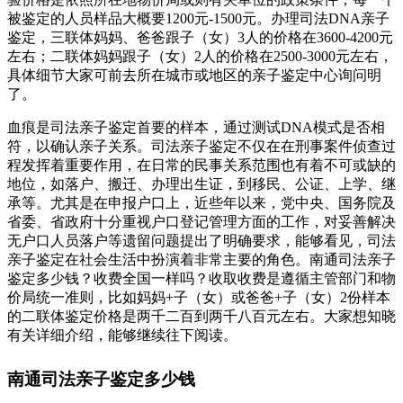
被鉴定的人员样品大概要1200元-1500元。办理司法DNA亲子
鉴定，三联体妈妈、爸爸跟子（女）3人的价格在3600-4200元
左右；二联体妈妈跟子（女）2人的价格在2500-3000元左右，
具体细节大家可前去所在城市或地区的亲子鉴定中心询问明
了。
血痕是司法亲子鉴定首要的样本，通过测试DNA模式是否相
符，以确认亲子关系。司法亲子鉴定不仅在在刑事案件侦查过
程发挥着重要作用，在日常的民事关系范围也有着不可或缺的
地位，如落户、搬迁、办理出生证，到移民、公证、上学、继
承等。尤其是在申报户口上，近些年以来，党中央、国务院及
省委、省政府十分重视户口登记管理方面的工作，对妥善解决
无户口人员落户等遗留问题提出了明确要求，能够看见，司法
亲子鉴定在社会生活中扮演着非常主要的角色。南通司法亲子
鉴定多少钱？收费全国一样吗？收取收费是遵循主管部门和物
价局统一准则，比如妈妈+子（女）或爸爸+子（女）2份样本
的二联体鉴定价格是两千二百到两千八百元左右。大家想知晓
有关详细介绍，能够继续往下阅读。
南通司法亲子鉴定多少钱