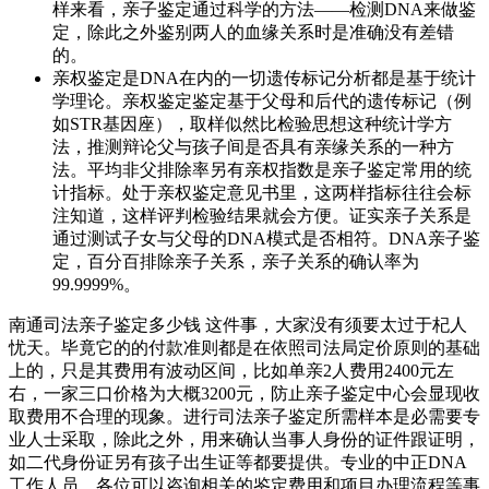
样来看，亲子鉴定通过科学的方法——检测DNA来做鉴
定，除此之外鉴别两人的血缘关系时是准确没有差错
的。
亲权鉴定是DNA在内的一切遗传标记分析都是基于统计
学理论。亲权鉴定鉴定基于父母和后代的遗传标记（例
如STR基因座），取样似然比检验思想这种统计学方
法，推测辩论父与孩子间是否具有亲缘关系的一种方
法。平均非父排除率另有亲权指数是亲子鉴定常用的统
计指标。处于亲权鉴定意见书里，这两样指标往往会标
注知道，这样评判检验结果就会方便。证实亲子关系是
通过测试子女与父母的DNA模式是否相符。DNA亲子鉴
定，百分百排除亲子关系，亲子关系的确认率为
99.9999%。
南通司法亲子鉴定多少钱 这件事，大家没有须要太过于杞人
忧天。毕竟它的的付款准则都是在依照司法局定价原则的基础
上的，只是其费用有波动区间，比如单亲2人费用2400元左
右，一家三口价格为大概3200元，防止亲子鉴定中心会显现收
取费用不合理的现象。进行司法亲子鉴定所需样本是必需要专
业人士采取，除此之外，用来确认当事人身份的证件跟证明，
如二代身份证另有孩子出生证等都要提供。专业的中正DNA
工作人员，各位可以咨询相关的鉴定费用和项目办理流程等事