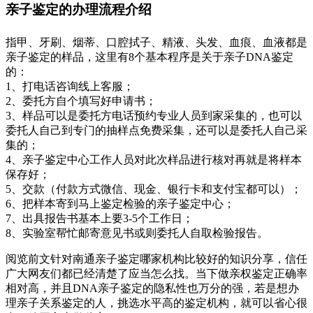
亲子鉴定的办理流程介绍
指甲、牙刷、烟蒂、口腔拭子、精液、头发、血痕、血液都是
亲子鉴定的样品，这里有8个基本程序是关于亲子DNA鉴定
的：
1、打电话咨询线上客服；
2、委托方自个填写好申请书；
3、样品可以是委托方电话预约专业人员到家采集的，也可以
委托人自己到专门的抽样点免费采集，还可以是委托人自己采
集的；
4、亲子鉴定中心工作人员对此次样品进行核对再就是将样本
保存好；
5、交款（付款方式微信、现金、银行卡和支付宝都可以）；
6、把样本寄到马上鉴定检验的亲子鉴定中心；
7、出具报告书基本上要3-5个工作日；
8、实验室帮忙邮寄意见书或则委托人自取检验报告。
阅览前文针对南通亲子鉴定哪家机构比较好的知识分享，信任
广大网友们都已经清楚了应当怎么找。当下做亲权鉴定正确率
相对高，并且DNA亲子鉴定的隐私性也万分的强，若是想办
理亲子关系鉴定的人，挑选水平高的鉴定机构，就可以省心很