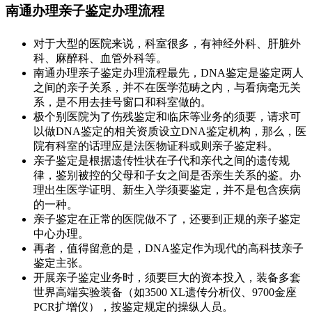
南通办理亲子鉴定办理流程
对于大型的医院来说，科室很多，有神经外科、肝脏外
科、麻醉科、血管外科等。
南通办理亲子鉴定办理流程最先，DNA鉴定是鉴定两人
之间的亲子关系，并不在医学范畴之内，与看病毫无关
系，是不用去挂号窗口和科室做的。
极个别医院为了伤残鉴定和临床等业务的须要，请求可
以做DNA鉴定的相关资质设立DNA鉴定机构，那么，医
院有科室的话理应是法医物证科或则亲子鉴定科。
亲子鉴定是根据遗传性状在子代和亲代之间的遗传规
律，鉴别被控的父母和子女之间是否亲生关系的鉴。办
理出生医学证明、新生入学须要鉴定，并不是包含疾病
的一种。
亲子鉴定在正常的医院做不了，还要到正规的亲子鉴定
中心办理。
再者，值得留意的是，DNA鉴定作为现代的高科技亲子
鉴定主张。
开展亲子鉴定业务时，须要巨大的资本投入，装备多套
世界高端实验装备（如3500 XL遗传分析仪、9700金座
PCR扩增仪），按鉴定规定的操纵人员。