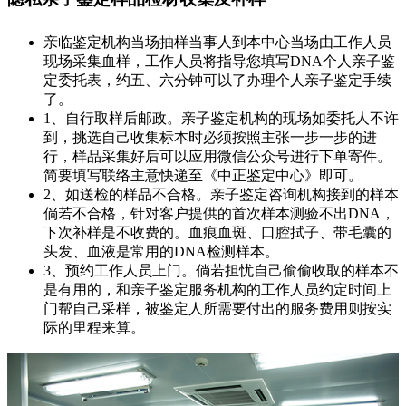
亲临鉴定机构当场抽样当事人到本中心当场由工作人员
现场采集血样，工作人员将指导您填写DNA个人亲子鉴
定委托表，约五、六分钟可以了办理个人亲子鉴定手续
了。
1、自行取样后邮政。亲子鉴定机构的现场如委托人不许
到，挑选自己收集标本时必须按照主张一步一步的进
行，样品采集好后可以应用微信公众号进行下单寄件。
简要填写联络主意快递至《中正鉴定中心》即可。
2、如送检的样品不合格。亲子鉴定咨询机构接到的样本
倘若不合格，针对客户提供的首次样本测验不出DNA，
下次补样是不收费的。血痕血斑、口腔拭子、带毛囊的
头发、血液是常用的DNA检测样本。
3、预约工作人员上门。倘若担忧自己偷偷收取的样本不
是有用的，和亲子鉴定服务机构的工作人员约定时间上
门帮自己采样，被鉴定人所需要付出的服务费用则按实
际的里程来算。