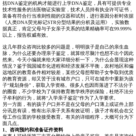
括DNA鉴定的机构才能进行上学DNA鉴定，具有可提供专业
技术性服务的法医物证实验室，技术人员持有执业许可证书，
装备有符合行当准则性能的仪器和试剂，进行基因分析时依据
《人类DNA荧光标记STR分型结果的分析及运用》，实验数
据真正，肯定父母与子女亲子关系的结果精确率可在99.999%
以上，报告权威有效。
这几年群众咨询比较多的问题是，明明孩子是自己的亲生血
脉，为什么还要办理亲子鉴定，就算绞尽脑汁也想不出个因此
然来。今天小编就来给大家详细分析一下，为什么会显现这种
情况？鉴于我国城市化进程和经济发展不平衡，农村地区和偏
远地区的教育条件相对较差，某些父母想帮助子女争取到优质
的教育资源，却又苦于没有城市户口，只可在城市中重新为孩
子“规划身份”，获取入学资格。很多人也因而落进了不法分子
的圈套，不少学校为了保持教育教学秩序的保险，杜绝不法分
子牟利的行为，就将“入学亲子鉴定”作为了入学要求。
另一方面，有的孩子户口并不是在父母的户口薄上或证件上部
分讯息有误，惟有出示亲子关系有效证明，孩子才有机会在父
母工作位置的学校接受教育。有关的详细程序，大概可分为下
面几点。
1、咨询预约和准备证件资料