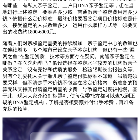
有哪些，有私人亲子鉴定、上户口DNA亲子鉴定等，想在当
地进行上述鉴定，要准备多少钱，南通做亲子鉴定费用是多少
钱？依据什么定价标准，最终价格要看鉴定项目价格标准是什
么，接受鉴定的人员数量多少，运用什么取样方式等，须要支
出的收费约1800-6000元。
随着人们对亲权鉴定需要的持续增加，亲子鉴定中心的数量也
在连续增多，多个城市已设立亲子鉴定机构，但仍有一些“漏
网之鱼”在鉴定资质、技术等方面存在疑问。南通亲子鉴定在
哪做？在医院办理吗？假设选择在鉴定水平较差的机构做亲子
关系鉴定，没有完好和优质的服务，检验限期长出报告久等。
另有个别委托人关于胎儿亲子鉴定付款标准不知道，虽清楚须
要采样，但不清楚手术价钱不包含在鉴定价格内，所准备的预
算无法支持其付清鉴定所需的收费，导致鉴定进度被拖慢。基
于此，现为大家介绍副标题#，使每位委托方都可以查找到正
规的DNA鉴定机构，了解是否须要额外付出手术费，再准备
充足的预算。