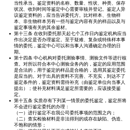
当性承当。鉴定资料的名称、数量、性状、种类、保存
状况、收到时间等鉴定中心需要审核并登记。鉴定人异
议鉴定资料的，应当告诉委托方。比对样本、生物样
本、非生物样本另有一些与鉴定内容有关的样品以及与
鉴定事项有关的其余鉴材。
第十三条 在收到委托那天起七个工作日内鉴定机构应当
作出决定是否办理鉴定。至于疑难、复杂或特殊样本事
情的委托，鉴定中心可以和当事人沟通确定办理的日
期。
第十四条 中心机构对委托测验事情、测验文件等进行核
查。对所以符合本中心测验业务内的，鉴定的应用范围
是合法的，用于鉴定的样品是合格的，选用其鉴定委托
是应当的。对于出具的资料不完善、不充实，到达不了
鉴定条件的，鉴定资料需待补充（由鉴定单位向当事人
提出）；使补充材料满足鉴定所需要的，应该接受鉴
定。
第十五条 实质存有下列某一情景的委托鉴定，鉴定所将
不会进行鉴定委托的办理：
（一）进行鉴定不在我公司委托事项的范围之内；
（二）查实检验材料是非法得到的或存在缺陷、伪造、
不饱和的情形；