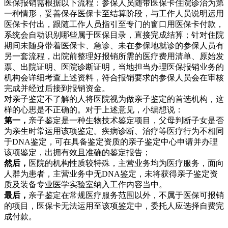
医保报销需根据以下流程：参保人员随带医保卡住院诊治为第
一种情形，妥善保存医保卡至结算阶段，与工作人员说明运用
医保卡付出，跟随工作人员指引至专门的窗口用医保卡付款，
系统会自动识别哪些属于医保目录，直接完成结算；针对住院
期间未随身带着医保卡、急诊、未在参保地就诊的参保人员有
另一套流程，出院前整理好报销所需的医疗费用清单、原始发
票、出院证明、医院诊断证明，当地担当办理医保报销业务的
机构会详细考查上述资料，符合报销要求的参保人员会在审核
完成并经过后接到报销资金。
对亲子鉴定不了解的人将医院视为做亲子鉴定的首选机构，这
样的心思是不正确的。对于上述意见，小编想说：
第一，
亲子鉴定是一种生物技术鉴定项目，父母判断子女是否
为亲生时常运用该项鉴定。疾病诊断、治疗等医疗行为不相同
于DNA鉴定，可在具备鉴定资质的亲子鉴定中心申请并办理
该项鉴定，出拥有效且准确的鉴定报告；
然后，
医院的机构性质较特殊，主营业务均为医疗服务，面向
人群为患者，主营业务中无DNA鉴定，未将获得亲子鉴定资
质及装备专业医学实验室纳入工作内容当中。
最后，
亲子鉴定在常规医疗服务范围以外，不属于医保可报销
的项目，医保卡无法运用至该项鉴定中，委托人应选择自费完
成付款。