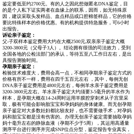
鉴定要低至约2700元。有的人之因此想做匿名DNA鉴定，目
的是个人私下证实两者在血缘上的联系，因而，如无特殊原
因，建议采取头发样品、血点样品或口腔棉签样品，它的价格
要比特殊样本的价格优惠。有的机构提供特急服务，可6小时
出报告。
诉讼亲子鉴定：
父-子双样本鉴定费用大约在大概2500元,双亲亲子鉴定大概
3200-3800元（父母子3人）。结论拥有很强的司法效力，受到
全国各地的公检法部门的承认，等待五至八工作日左右，是出
具报告测验时间。
孕期亲子鉴定：
检验技术难度大，费用会高一点，不相同孕期亲子鉴定方式的
价格有所不一样，费用在四千五百元左右 ，其中，每例无创
DNA亲子鉴定费用是4800元左右，每例羊水亲子鉴定费用是
3200-3800元左右。羊水亲子鉴定大约须要3-5毫升的羊水作为
样本，是孕期大概在14-24周时运用羊膜腔穿刺术从子宫里采
取，极有可能会影响胎宝宝和孕妈妈的身体健康。而无创孕期
亲子鉴定对大多数妊妇都比较友好，也不需要做手术，对孕妈
妈和胎宝宝都是没有伤害的。办理无创亲子鉴定需要抽取孕妈
妈十毫升左右的静脉血液（孕期不少于5周），其运用高通量
测序平台进行测序并完成SNP位点分型，鉴定报告专业真实，