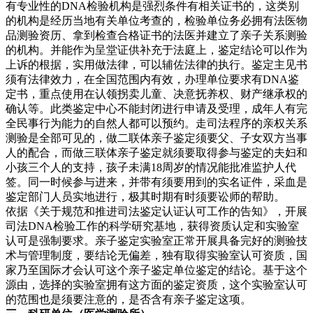
有专业性的DNA检验机构是强烈条件有相关证书的，这类别
的机构是经历当地有关单位考查的，检验单位务必拥有法医物
品测验资历、拿到检查合格证书的法医并建立了亲子关系测验
的机构。并能作为呈堂证供补充于法庭上，鉴定结论可以作为
上诉的根据，实用做法律，可以辅佐法律的执行。鉴定主见书
须有法律效力，在全国范围内有效，办理单位要求有DNA鉴
定书，重点使用在认领拐卖儿童、决意抚养权、财产继承权的
确认等。此类鉴定中心不能封闭进行申请及受理，成年人有完
全民事行为能力的自然人都可以预约。走司法程序的亲权关系
测验是全部可见的，做二联体亲子鉴定须要父、子女双方当事
人的配合，而做三联体亲子鉴定就须要取得参与鉴定的夫妇和
小孩三个人的支持，孩子未满18周岁的情况能批准监护人代
签。同一时候参与进来，并带有须要用到的实名证件，采血是
鉴定部门人员实地进行，极其时期有时须要讼师的帮助。
依据《关于规范和推进司法鉴定认证认可工作的告知》，开展
司法DNA检验工作的科学研究基地，获得资质认定和实验室
认可是强制要求。亲子鉴定实验室正常开展具备完好的测验技
术与管理制度，要结论无偏差，独有取得实验室认可资质，国
家乃至国际才会认可这个亲子鉴定单位鉴定的结论。基于这个
源由，选择的实验室拥有这方面的鉴定资质，这个实验室认可
的范围也是须要注意的，是否含有亲子鉴定这项。