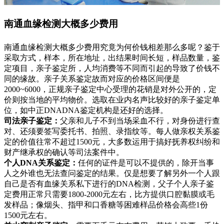
南通血缘检测大概多少费用
南通血缘检测大概多少费用究竟为何价钱相差那么多呢？鉴于
采取方式，样本，所在地址，出结果时间长短，样品数量，鉴
定项目，亲子鉴定所，人均消费等不同而引起的导致了价钱不
同的缘故。亲子关系鉴定故而对应的价格区间便是
2000~6000，正规亲子鉴定中心受理的花销是对外公开的，定
价则按当地的平均物价。选取在业内名声比较好的亲子鉴定单
位，如中正DNADNA鉴定机构是还好的选择。
司法亲子鉴定：
父亲和儿子不到当场采血不行，对身份进行查
对、还须要签写委托书、拍照、录指纹等。每人做亲权关系鉴
定的价值往常不超过1500元，大多数运用于搞好抚养权纠纷和
财产继承权的确认等司法案件中。
个人DNA关系鉴定：
任何的证件是可以不提供的，除开当事
人之外谁也无法查问鉴定的结果。仅是想要了解另外一个人跟
自己是否有血缘关系私下进行的DNA检测，父子个人亲子鉴
定费用正常只需要1800-2000元左右，比方提供口腔黏膜或毛
发样品；像烟头、指甲和口香糖等困难样品价格会高些1份
1500元左右。