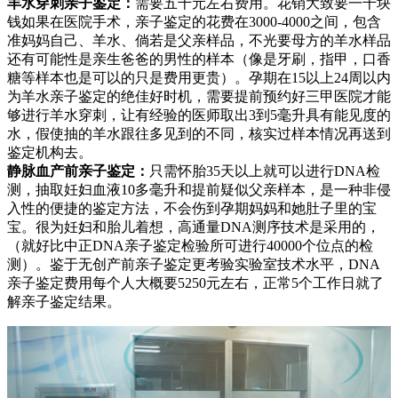
羊水穿刺亲子鉴定：
需要五千元左右费用。花销大致要一千块
钱如果在医院手术，亲子鉴定的花费在3000-4000之间，包含
准妈妈自己、羊水、倘若是父亲样品，不光要母方的羊水样品
还有可能性是亲生爸爸的男性的样本（像是牙刷，指甲，口香
糖等样本也是可以的只是费用更贵）。孕期在15以上24周以内
为羊水亲子鉴定的绝佳好时机，需要提前预约好三甲医院才能
够进行羊水穿刺，让有经验的医师取出3到5毫升具有能见度的
水，假使抽的羊水跟往多见到的不同，核实过样本情况再送到
鉴定机构去。
静脉血产前亲子鉴定：
只需怀胎35天以上就可以进行DNA检
测，抽取妊妇血液10多毫升和提前疑似父亲样本，是一种非侵
入性的便捷的鉴定方法，不会伤到孕期妈妈和她肚子里的宝
宝。很为妊妇和胎儿着想，高通量DNA测序技术是采用的，
（就好比中正DNA亲子鉴定检验所可进行40000个位点的检
测）。鉴于无创产前亲子鉴定更考验实验室技术水平，DNA
亲子鉴定费用每个人大概要5250元左右，正常5个工作日就了
解亲子鉴定结果。