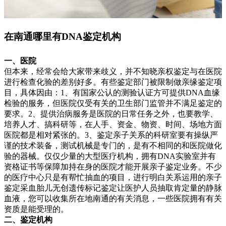
在南通哪里有DNA鉴定机构
一、医院
但本来，经常会给大家带来歧义，并不知晓亲权鉴定与在医院
进行检查化验的差别好多。有些鉴定部门被限制做亲缘鉴定项
目，具体因由：1、有国家公认的测验认证方可提供DNA血缘
检验的服务，但医院仅受有关的卫生部门监管并不满足鉴定的
要求。2、提供治病服务是医院的日常任务之外，也要教学、
培养人才、搞科研等，在人手、资金、物资、时间、场地方面
医院都是相对紧张的。3、鉴定亲子关系的科研室要有操纵严
谨的技术装备，测试机械是专门的，是有不相同的和医院做化
验的器械。仅仅少量的大型医疗机构，拥有DNA实验室并有
资格证书等保障加持在身的医院才能开展亲子鉴定业务。不少
的医疗中心只是有帮忙抽血的项目，进行明白关系运用的亲子
鉴定采血胎儿无创遗传标记鉴定让医护人员抽取肯定量的静脉
血液，您可以收集所在地南通的有关消息，一些医院拥有有关
资质是能受理的。
二、鉴定机构