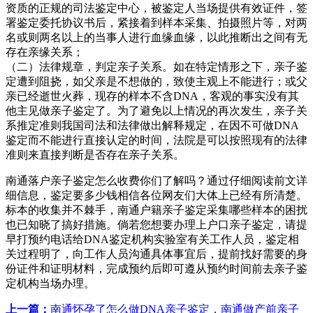
资质的正规的司法鉴定中心，被鉴定人当场提供有效证件，签
署鉴定委托协议书后，紧接着到样本采集、拍摄照片等，对两
名或则两名以上的当事人进行血缘血缘，以此推断出之间有无
存在亲缘关系；
（二）法律规章，判定亲子关系。如在特定情形之下，亲子鉴
定遭到阻挠，如父亲是不想做的，致使主观上不能进行；或父
亲已经逝世火葬，现存的样本不含DNA，客观的事实没有其
他主见做亲子鉴定了。为了避免以上情况的再次发生，亲子关
系推定准则我国司法和法律做出解释规定，在因不可做DNA
鉴定而不能进行直接认定的时间，法院是可以按照现有的法律
准则来直接判断是否存在亲子关系。
南通落户亲子鉴定怎么收费你们了解吗？通过仔细阅读前文详
细信息，鉴定要多少钱相信各位网友们大体上已经有所清楚。
标本的收集并不棘手，南通户籍亲子鉴定采集哪些样本的困扰
也已知晓了搞好措施。倘若您想要办理上户口亲子鉴定，请提
早打预约电话给DNA鉴定机构实验室有关工作人员，鉴定相
关过程明了，向工作人员沟通具体事宜后，提前找好需要的身
份证件和证明材料，完成预约后即可遵从预约时间前去亲子鉴
定机构当场办理。
上一篇：
南通怀孕了怎么做DNA亲子鉴定，南通做产前亲子