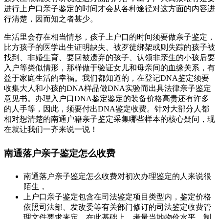
进行上户口亲子鉴定的时间才会从各种途径对这方面的内容进
行清楚，因而知之者甚少。
生活里会存在相当情形，孩子上户口的时间须要做亲子鉴定，
比方孩子的医学出生证明缺失、被歹徒绑架或则失踪的孩子被
找到、非婚生育、要回被遗弃的孩子、认领非亲生的小孩后要
入户等类似情形，那样做于验证女儿和母亲间的血缘关系，有
益于家庭生活的幸福。我们都知道的，在登记DNA鉴定须要
收集大人和小孩的DNA样品做DNA实验而出具法律亲子鉴定
意见书。办理入户口DNA鉴定鉴定的装备价格高贵还有许多
的人手等，因此，须要付出DNA鉴定收费。针对大部分人都
相对想清楚的南通户籍亲子鉴定采集哪些样本的核心疑问，现
在就让我们一齐来说一说！
南通落户亲子鉴定怎么收费
南通落户亲子鉴定怎么收费对初次办理鉴定的人来说很
陌生，
上户口亲子鉴定包含在司法鉴定项目类型内，鉴定价格
依照司法部、发改委等有关部门修订的司法鉴定收费管
理文件要求来定，在此基础上，考量当地物价水平，制