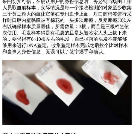
果的切实可信，在确认用户的身份信息后，务必到当场由工作
人员取血痕标本，实际情况是每一个接收检测的对象至少收集
三个黄豆粒大的血让它落在专用血卡上面。对口腔棉签进行采
样时口腔内壁黏膜被有棉花的一头多次摩擦，反复摩擦30次左
右以确保样本质量最佳，所需数量：3根，而且是三根棉签依
次使用。毛发样本得是有毛囊的且是从被鉴定人头上拔下来
的，要求得有8~10根左右的毛发，自己掉落的头发不能够够
够用来进行DNA鉴定。收集鉴定样本完成之后挨个比对样本
和当事人身份信息，无误可以了签字摁手印确认。