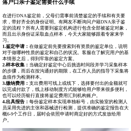
落户口亲子鉴定需要什么手续
在进行DNA鉴定前，父母们需事前清楚鉴定的手续和有关要
求，带好齐全的身份证明。有网友不断询问户籍DNA亲子鉴
定的流程？所有人需要到鉴定机构进行包含全部被鉴定对象，
而且出示身份证采取血点样本，今天大家能够跟着专家来学
习。
1.鉴定申请：
在做鉴定前先要搜索到有资质的鉴定单位，说明
对于做哪种性质的鉴定和自己的状况。客服在了解完用户的基
本情形之后，得到牢靠的鉴定方案。
2.样本收集：
当确定好鉴定中心后挑选时间段并学习采集样本
的步骤，而后在按沟通好的期限，在工作人员的指导下采集将
血痕作为检测样本。
3.缴纳费用：
支出费用可线上或线下，选择要付出的金额就可
以完成付款了，线上移动制度方式能够给用户带来很多便利，
也可以经历银行直接将鉴定费用汇到机构账户。
4.出具报告：
每份鉴定样本实现单独标号，由实验室的检测人
员采用先进的主张和器械进行检测，提供准确的鉴定报告在大
概6-9个工作日，届时会依照申请时商定好的方式发放给用
户。