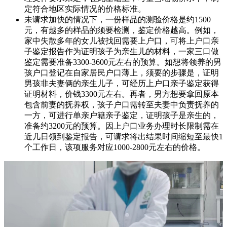
定符合地区实际情况的价格标准。
未请求加快的情况下，一份样品的测验价格是约1500
元，有越多的样品的须要检测，鉴定价格越高。例如，
家中失散多年的女儿被找回需要上户口，可将上户口亲
子鉴定报告作为证明孩子为亲生儿的材料，一家三口做
鉴定需要准备3300-3600元左右的预算。如想将领养的男
孩户口登记在自家居民户口薄上，须要的步骤是，证明
男孩非夫妻俩的亲生儿子，可经历上户口亲子鉴定获得
证明材料，价钱3300元左右。再者，男方想要拿回原本
包含前妻的抚养权，孩子户口需转至夫妻中负责抚养的
一方，可进行单亲户籍亲子鉴定，证明孩子是亲生的，
准备约3200元的预算。因上户口业务办理时长限制需在
近几日领到鉴定报告，可请求将出结果时间缩短至最快1
个工作日，该项服务对应1000-2800元左右的价格。