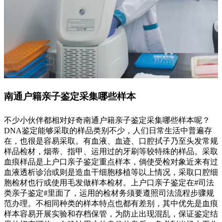
南通户籍亲子鉴定采集哪些样本
不少小伙伴都相对好奇南通户籍亲子鉴定采集哪些样本呢？
DNA鉴定能够采取的样品类别不少，人们日常生活中普遍存
在，也很是容易采取。有血液、血迹、口腔拭子乃至头发常规
样品检材，烟蒂、指甲、运用过的牙刷等较特殊的样品。采取
血痕样品是上户口亲子鉴定重点样本，倘使受检对象近来有过
血液透析诊治或则是造血干细胞移植等以上情况，采取口腔细
胞检材也行或使用毛发做样本检材。上户口亲子鉴定在#司法
类亲子鉴定#里面了，运用的检材务须要遵照司法流程步骤规
范办理。不相同种类的样本特点也都有差别，其中优先是血痕
样本容易开展实验和存档保管，为防止出现混乱，保证鉴定结