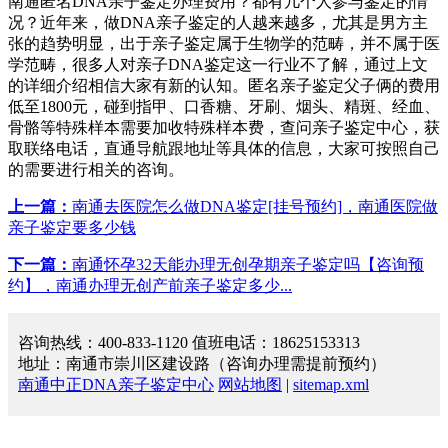
南通匿名DNA亲子鉴定办理费用？都有几个人参与鉴定的情
况？近年来，做DNA亲子鉴定的人越来越多，尤其是男方主
张的趋势明显，出于亲子鉴定属于生物学的范畴，并不属于医
学范畴，很多人对亲子DNA鉴定这一行业不了解，通过上文
的详细介绍相信大家有新的认知。匿名亲子鉴定父子俩的费用
低至1800元，碰到指甲、口香糖、牙刷、烟头、精斑、经血、
骨骼等特殊样本需要加收特殊样本费，查问亲子鉴定中心，获
取联络电话，直通导航跟地址等具体的信息，大家可按照自己
的需要进行相关的咨询。
上一篇：
南通去医院怎么做DNA鉴定[挂号预约]，南通医院做
亲子鉴定要多少钱
下一篇：
南通怀孕32天能办理无创孕期亲子鉴定吗【咨询预
约】，南通办理无创产前亲子鉴定多少...
咨询热线：400-833-1120 值班电话：18625153313
地址：南通市崇川区建设路（咨询办理需提前预约）
南通中正DNA亲子鉴定中心
网站地图
|
sitemap.xml