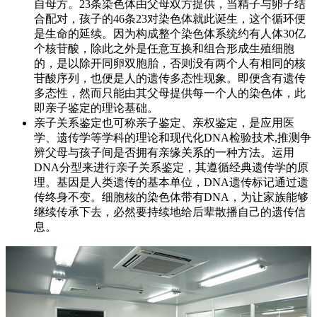
自母方。23条染色体由父母双方提供，当精子与卵子结
合配对，孩子的46条23对染色体就此诞生，这个循环便
是生命的延续。因为构成整个染色体系统约有人体30亿
个核苷酸，除此之外是任意互换和组合形成生殖细胞
的，是以除开同卵双胞胎，否则没有两个人有相同的核
苷酸序列，也便是人的遗传多态性现象。即便含有遗传
多态性，然而只能由其父母提供每一个人的染色体，此
即亲子鉴定的理论基础。
亲子关系鉴定也可称亲子鉴定、亲权鉴定，是应用医
学、遗传学等学科的理论和现代化DNA检验技术,推测争
辨父母与孩子间是否拥有亲缘关系的一种方法。运用
DNA分型来进行亲子关系鉴定，其遵循经典遗传学的原
理。基因是人类遗传的基本单位，DNA遗传标记通过遗
传终身不变。细胞核的染色体带有DNA，为让家族能够
继续传承下去，必然要持续地给后辈散播自己的遗传信
息。