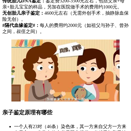
传统胎儿DNA鉴定：
鉴定费3200-3500元左右，包括父亲+母
亲+胎儿宝宝的样品，另加在医院做手术的费用约1000元。
无创胎儿亲子鉴定：
4600元左右（无需外创手术，抽静脉血保
险无创）。
#隔代血缘鉴定#：
每人的费用约2000元（如祖父与孙子、曾孙
之间，叔侄之间）。
亲子鉴定原理有哪些
一个人有23对（46条）染色体，其一方来自父方一方来