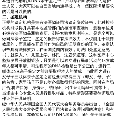
本进行无创胎儿DNA亲子鉴定帮忙抽取孕妇血液样品的是护
士人员，大家可以在自己当地南通寻找，有一些医院满足要求
的话是可以做的。
二、鉴定机构
正规的鉴定机构是拥有法医物证司法鉴定资质证书，此种检验
机构能取得并具有本地监管部门的核准审查准许，测验单位务
必拥有法医物品测验资历、测验实验室和测验人。是完全可以
做司法亲子鉴定，鉴定的报告得有法律效力，不仅能用于法律
效应的，而且能在开庭时作为自己的证明身份的证件。鉴定认
识书具有法律效力，在全国范围内有效，司法用处鉴定意见
书，就像入户、儿童上学、移民、法庭凭证等。这种医疗中心
坚持发展开放型经济，只要是可以独立进行民事活动的18岁成
年人都可申请。司法程序的DNA检验是公平公正的，进行二
联体DNA亲子鉴定之前须要取得本人的赞成，与此同之进行
父母子三联体亲子鉴定之前也要求取得三方（即父、母、子）
的首肯，家里孩子不足18岁必需取得妈妈的同意。同时在当场
汇合,将户口簿、身份证、结婚证、出生证明等证件捎带上，
当场由中心专业人员进行提取样品，特殊情形还要要律师现场
作证并开具证明。
经中华人民共和国全国人民代表大会常务委员会出台，《全国
人民代表大会常务委员会关于司法鉴定管理问题的决意》和有
关法律法规，实验室从业司法DNA鉴定的，通过亲子测验部