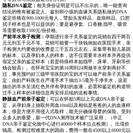
隐私DNA鉴定：
相关身份证明是可以不出示的，唯一能查询
结论的惟有被鉴定人。鉴别和小孩的血缘关系隐私做的DNA
鉴定价格在900-1000元每人，譬如头发样品、血痕样品、口腔
拭子样本也是可以提供的；要是避孕套、口香糖,指甲、吸管
等需要收取1500元/份价格。
产前羊水亲子检测：
孕期进行亲子关系鉴定的花销在四千两百
元元到五千元不等。花销可能要一千块钱例如在医院手术，亲
子检测大约要收的收费是三千五百元左右，采集带有胎儿基因
的标本、以及孕妇本人的样本，这不仅需要羊水样本并再提供
假定父亲的鉴定样本（若是特殊样本如指甲、床单、牙刷等价
钱会较高）。在怀有宝宝的第16周到24周做羊水穿刺再好不
过，事先预约好三级甲等医院的宝妈才可以做产前亲子关系鉴
定，由妇产科医生在严谨手术下抽出3-5毫升干净羊水，设若
抽出的羊水呈淡红色并伴有孕妇的血液，必需和鉴定机构道明
过手上样本的详细信息再安排后续的送检事情。
静脉血产前亲子鉴定：
可以在怀胎5周以上完成DNA亲子鉴
定，从孕妇身上抽取外周血10ml以及相似是爸爸的人的血液样
本，很是方便不用侵入式取样，能充分确保母婴的保险。受到
众多人的垂爱，新一代DNA测序技术被广泛采用，（中正
DNA亲子鉴定化验中心进行40000个样本位点检测）。出现价
钱高、检测过程难度大的因由，费用一般在4500以上6000元以