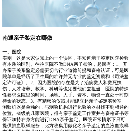
南通亲子鉴定在哪做
一、医院
实则，这是大家认知上的一个误区，不知道亲子鉴定医院检验
有本质的区别。往往医院不做DNA亲子检验，起因有：1、开
办亲子关系鉴定必需要切合行业道德前提和资格认证，可是医
院单单是经历了卫生局的准许并无专业的鉴定资质和《司法鉴
定许可证》。2、因为医院的存在是为了治病救人和救死扶
伤，人才培养、教学、科研等也须要他们去担当，医院的特殊
性要求医院里的时间、场地、人手、资本、物资一直处于时刻
待命的状态。3、有精密的仪器才能建立起亲子鉴定实验室，
测验机器是单独的，与测验机构进行化验的器材找不到相通的
位置。省级的几家医院，得有亲子鉴定工作室并有资格证书等
保证加持在身方能进行DNA亲子鉴定。医院正常情形下只可
提供抽血取样服务，比方收集用做化名亲子鉴定的血液血痕样