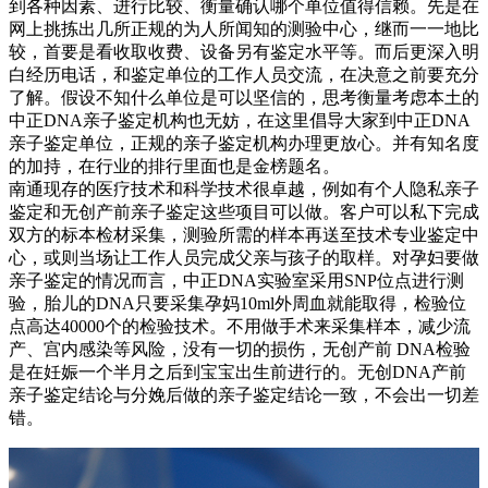
到各种因素、进行比较、衡量确认哪个单位值得信赖。先是在
网上挑拣出几所正规的为人所闻知的测验中心，继而一一地比
较，首要是看收取收费、设备另有鉴定水平等。而后更深入明
白经历电话，和鉴定单位的工作人员交流，在决意之前要充分
了解。假设不知什么单位是可以坚信的，思考衡量考虑本土的
中正DNA亲子鉴定机构也无妨，在这里倡导大家到中正DNA
亲子鉴定单位，正规的亲子鉴定机构办理更放心。并有知名度
的加持，在行业的排行里面也是金榜题名。
南通现存的医疗技术和科学技术很卓越，例如有个人隐私亲子
鉴定和无创产前亲子鉴定这些项目可以做。客户可以私下完成
双方的标本检材采集，测验所需的样本再送至技术专业鉴定中
心，或则当场让工作人员完成父亲与孩子的取样。对孕妇要做
亲子鉴定的情况而言，中正DNA实验室采用SNP位点进行测
验，胎儿的DNA只要采集孕妈10ml外周血就能取得，检验位
点高达40000个的检验技术。不用做手术来采集样本，减少流
产、宫内感染等风险，没有一切的损伤，无创产前 DNA检验
是在妊娠一个半月之后到宝宝出生前进行的。无创DNA产前
亲子鉴定结论与分娩后做的亲子鉴定结论一致，不会出一切差
错。