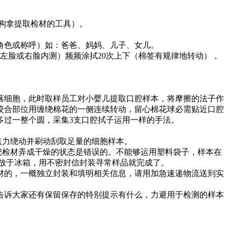
构拿提取检材的工具）。
角色或称呼）如：爸爸、妈妈、儿子、女儿。
左脸或右脸内测）频频涂拭20次上下（棉签有规律地转动），
落细胞，此时取样员工对小婴儿提取口腔样本，将摩擦的法子作
咬合部位用缠绕棉花的一侧连续转动，留心棉花球必需贴近口腔
多过一整个圆，采集3支口腔拭子运用一样的手法。
点力绕动并刷动刮取足量的细胞样本。
把检材弄成干燥的状态是错误的。不能够运用塑料袋子，样本在
放于冰箱，用不密封信封装寻常样品就完成了。
检材的，一概独立封装和填明相关信息，请用加急速递物流送到实
告诉大家还有保留保存的特别提示有什么，力避用于检测的样本