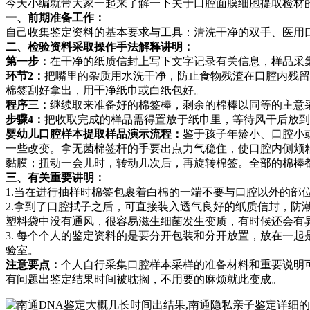
今天小编就带大家一起来了解一下关于口腔面膜细胞提取检材
一、前期准备工作：
自己收集鉴定资料的基本要求与工具：清洗干净的双手、医用
二、检验资料采取操作手法解释讲明：
第一步：
在干净的纸质信封上写下文字记录有关信息，样品采
环节2：
把嘴里的杂质用水洗干净，防止食物残渣在口腔内残留
棉签刮好拿出，用干净纸巾或白纸包好。
程序三：
继续取来准备好的棉签棒，剩余的棉棒以同等的主意
步骤4：
把收取完成的样品需得置放于纸巾里，等待风干后放到
婴幼儿口腔样本提取样品演示流程：
鉴于孩子年龄小、口腔小
一些改变。拿无菌棉签杆的手要出点力气稳住，使口腔内侧颊
黏膜；扭动一会儿时，转动几次后，再旋转棉签。全部的棉棒
三、有关重要讲明：
1.当在进行抽样时棉签包裹着白棉的一端不要与口腔以外的
2.拿到了口腔拭子之后，可直接装入透气良好的纸质信封，
塑料袋中没有通风，很容易滋生细菌发生变质，有时候还会有
3. 每个个人的鉴定资料的是要分开包装和分开放置，放在一
验室。
注意要点：
个人自行采集口腔样本采样的准备材料和重要说明
有问题出鉴定结果时间被耽搁，不用要的麻烦就此变成。