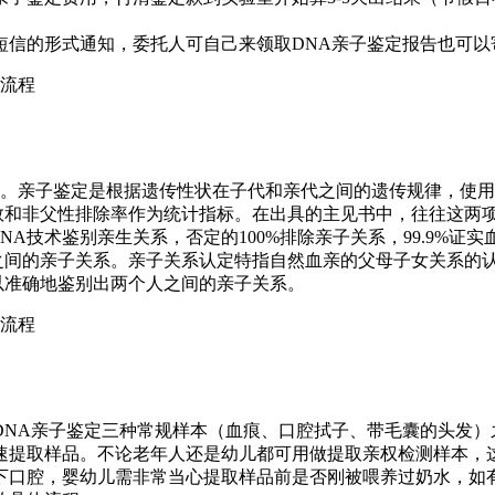
短信的形式通知，委托人可自己来领取DNA亲子鉴定报告也可以
。亲子鉴定是根据遗传性状在子代和亲代之间的遗传规律，使用
数和非父性排除率作为统计指标。在出具的主见书中，往往这两
A技术鉴别亲生关系，否定的100%排除亲子关系，99.9%证实
之间的亲子关系。亲子关系认定特指自然血亲的父母子女关系的
以准确地鉴别出两个人之间的亲子关系。
DNA亲子鉴定三种常规样本（血痕、口腔拭子、带毛囊的头发）
速提取样品。不论老年人还是幼儿都可用做提取亲权检测样本，
下口腔，婴幼儿需非常当心提取样品前是否刚被喂养过奶水，如有