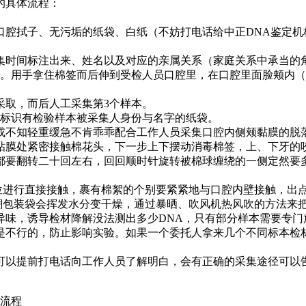
的具体流程：
口腔拭子、无污垢的纸袋、白纸（不妨打电话给中正DNA鉴定机
集时间标注出来、姓名以及对应的亲属关系（家庭关系中承当的
。用手拿住棉签而后伸到受检人员口腔里，在口腔里面脸颊内（
采取，而后人工采集第3个样本。
标识有检验样本被采集人身份与名字的纸袋。
或不知轻重缓急不肯乖乖配合工作人员采集口腔内侧颊黏膜的脱
粘膜处紧密接触棉花头，下一步上下摆动消毒棉签，上、下牙的
都要翻转二十回左右，回回顺时针旋转被棉球缠绕的一侧定然要
部位进行直接接触，裹有棉絮的个别要紧紧地与口腔内壁接触，出
防潮包装袋会挥发水分变干燥，通过暴晒、吹风机热风吹的方法来
异味，诱导检材降解没法测出多少DNA，只有部分样本需要专门
起是不行的，防止影响实验。如果一个委托人拿来几个不同标本
可以提前打电话向工作人员了解明白，会有正确的采集途径可以