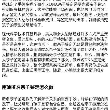
些规定？手续多吗？做个人DNA亲子鉴定需要先跟亲子鉴定
检测服务机构咨询，这里你能够当场咨询，也能够电话咨询；
而后鉴定人员的指示，采取好样品检材，最后的程序，便是依
据鉴定的人总数付出检验费用，等鉴定结论出来，就能够清楚
孩子的亲生父母是谁了。
现代科学技术日新月异，男人和女人能够经过好多方式产生亲
密交集，受此影响，有的人出于特别起因，迫切想要清楚孩子
是不是亲生的，这种情形下，做亲子鉴定无疑是最好的解决主
张。很多人都好奇南通匿名亲子鉴定怎么做？除此之外，很多
人情形比较特殊，想要隐瞒做亲子鉴定这件事。那么，南通个
人亲子鉴定基本流程有哪些规定？那么，做匿名DNA鉴定无
疑是很好的选取，整个流程其实很是简单，也不需要你提供居
民身份证、出生证明等证件。随后，小编就来跟大家详细介
绍。
南通匿名亲子鉴定怎么做
匿名亲子鉴定作为了解亲子关系的重要手段，能够在保秘的情
况下，让父母明白孩子是否包含自己。南通匿名亲子鉴定怎么
做？要怎么收集样本？对大多数人而言，隐私亲子鉴定是个很