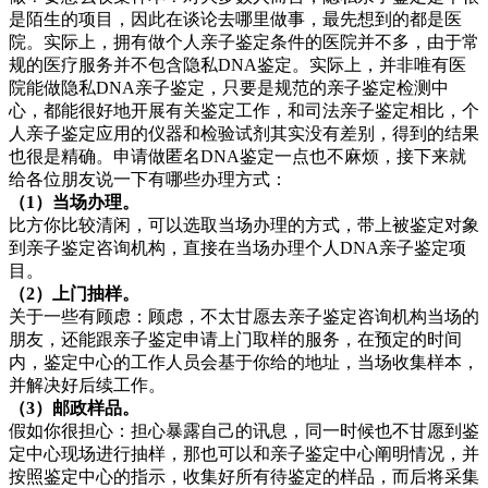
是陌生的项目，因此在谈论去哪里做事，最先想到的都是医
院。实际上，拥有做个人亲子鉴定条件的医院并不多，由于常
规的医疗服务并不包含隐私DNA鉴定。实际上，并非唯有医
院能做隐私DNA亲子鉴定，只要是规范的亲子鉴定检测中
心，都能很好地开展有关鉴定工作，和司法亲子鉴定相比，个
人亲子鉴定应用的仪器和检验试剂其实没有差别，得到的结果
也很是精确。申请做匿名DNA鉴定一点也不麻烦，接下来就
给各位朋友说一下有哪些办理方式：
（1）当场办理。
比方你比较清闲，可以选取当场办理的方式，带上被鉴定对象
到亲子鉴定咨询机构，直接在当场办理个人DNA亲子鉴定项
目。
（2）上门抽样。
关于一些有顾虑：顾虑，不太甘愿去亲子鉴定咨询机构当场的
朋友，还能跟亲子鉴定申请上门取样的服务，在预定的时间
内，鉴定中心的工作人员会基于你给的地址，当场收集样本，
并解决好后续工作。
（3）邮政样品。
假如你很担心：担心暴露自己的讯息，同一时候也不甘愿到鉴
定中心现场进行抽样，那也可以和亲子鉴定中心阐明情况，并
按照鉴定中心的指示，收集好所有待鉴定的样品，而后将采集