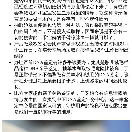
是否畸形的同一时刻其伤害性也是相对大的，倘若不是
已经度过怀孕初期妊妇的情形变得稳定下来了，有或许
会导致妊妇和宝宝发生血液感染的情形，就这种情形而
言是须要做手术的，是会存有一些不定性因素。
抽取静脉血便是包含第二种办法，通过采取宝妈手臂上
的外周血样本，不是侵入式取样，因而来说是不会有一
切的侵害的，采宝妈的手臂静脉血一样就可以了。
产后做亲权鉴定会比产前做亲权鉴定出结论的时间快1-2
个工作日，在实验室当场采取血痕样品3-5个工作日能出
结论。
办理产前DNA鉴定有许多手续要办，尤其是胎儿绒毛样
品这种DNA亲子鉴定。抽羊水和取绒毛危险比较高，于
是正常情形下不倡导做有关羊水和绒毛的DNA鉴定，除
开在办理过程上须要很多步骤，上机鉴定的时间还比较
长。
比方大家想做亲子关系鉴定的，但又怕会有信息泄露的
情形发生的，直接到中正DNA鉴定业务中心。这一家鉴
定中心是由国家认可的，守护用户的隐私不被泄露出去
是他们一直以来行事的准则。