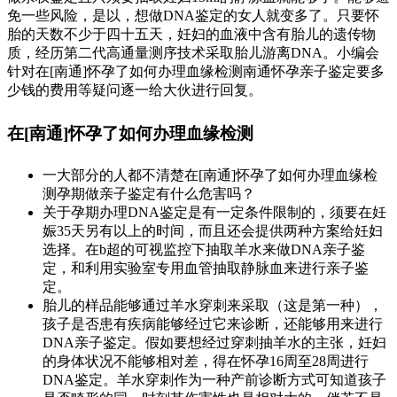
免一些风险，是以，想做DNA鉴定的女人就变多了。只要怀
胎的天数不少于四十五天，妊妇的血液中含有胎儿的遗传物
质，经历第二代高通量测序技术采取胎儿游离DNA。小编会
针对在[南通]怀孕了如何办理血缘检测南通怀孕亲子鉴定要多
少钱的费用等疑问逐一给大伙进行回复。
在[南通]怀孕了如何办理血缘检测
一大部分的人都不清楚在[南通]怀孕了如何办理血缘检
测孕期做亲子鉴定有什么危害吗？
关于孕期办理DNA鉴定是有一定条件限制的，须要在妊
娠35天另有以上的时间，而且还会提供两种方案给妊妇
选择。在b超的可视监控下抽取羊水来做DNA亲子鉴
定，和利用实验室专用血管抽取静脉血来进行亲子鉴
定。
胎儿的样品能够通过羊水穿刺来采取（这是第一种），
孩子是否患有疾病能够经过它来诊断，还能够用来进行
DNA亲子鉴定。假如要想经过穿刺抽羊水的主张，妊妇
的身体状况不能够相对差，得在怀孕16周至28周进行
DNA鉴定。羊水穿刺作为一种产前诊断方式可知道孩子