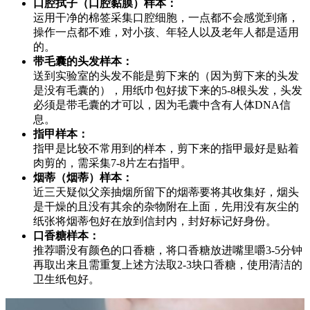
口腔拭子（口腔黏膜）样本：
运用干净的棉签采集口腔细胞，一点都不会感觉到痛，
操作一点都不难，对小孩、年轻人以及老年人都是适用
的。
带毛囊的头发样本：
送到实验室的头发不能是剪下来的（因为剪下来的头发
是没有毛囊的），用纸巾包好拔下来的5-8根头发，头发
必须是带毛囊的才可以，因为毛囊中含有人体DNA信
息。
指甲样本：
指甲是比较不常用到的样本，剪下来的指甲最好是贴着
肉剪的，需采集7-8片左右指甲。
烟蒂（烟蒂）样本：
近三天疑似父亲抽烟所留下的烟蒂要将其收集好，烟头
是干燥的且没有其余的杂物附在上面，先用没有灰尘的
纸张将烟蒂包好在放到信封内，封好标记好身份。
口香糖样本：
推荐嚼没有颜色的口香糖，将口香糖放进嘴里嚼3-5分钟
再取出来且需重复上述方法取2-3块口香糖，使用清洁的
卫生纸包好。