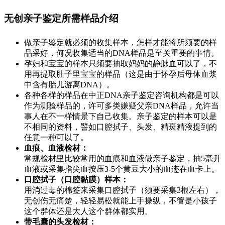
无创亲子鉴定所需样品介绍
做亲子鉴定就必须的收集样本，怎样才能将所须要的样
品采好，何况收集适当的DNA样品是至关重要的事情。
孕妇和宝宝的样本只须要抽取妈妈的静脉血可以了，不
用再提取肚子里宝宝的样品（这是由于怀孕后母体血浆
中含有胎儿游离DNA）。
各种各样的样品在中正DNA亲子鉴定咨询机构都是可以
作为测验样品的，许可多类嫌疑父亲DNA样品，允许当
事人在不一样情景下自己收集。亲子鉴定的样本可以是
不相同的资料，譬如口腔拭子、头发、精斑精液提到的
任意一种可以了。
血痕、血液检材：
常规检材里比较常用的血痕和血液做亲子鉴定，抽5毫升
血液或采集指尖血按压3-5个黄豆大小的血迹在血卡上。
口腔拭子（口腔黏膜）样本：
用消过毒的棉签来采集口腔拭子（须要采集3根左右），
无创伤无痛楚，轻轻易松就能上手操纵，不管是小孩子
这个群体还是大人这个群体都实用。
带毛囊的头发检材：