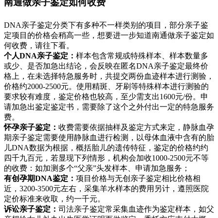
南通做亲子鉴定如何收费
DNA亲子鉴定分类下有多种不一样类别的项目，部分亲子鉴
定项目的价格会稍高一些，想要进一步知道南通做亲子鉴定如
何收费，请往下看。
个人DNA亲子鉴定：
样本包含常规或特殊样本、样本数量多
或少、是否加急出结论，会反映在匿名DNA亲子鉴定最终价
格上，在未选择特急服务时，共提交两份血迹样本进行测验，
价格约2000-2500元。使用精斑、牙刷等特殊样本进行测验的
要求较有难度，鉴定价格也较高，至少需支出1600元/份。申
请加急出鉴定鉴定书，需要除了这个之外付出一定的特急服务
费。
怀孕亲子鉴定：
收费需要依据抽样及鉴定方式来定，静脉血孕
期亲子鉴定需要使用静脉血进行检测，以母体血液中含有的胎
儿DNA数据为根据，概括胎儿的遗传特征，鉴定的价格约约
四千九百元，若显现下列情形，机构会加收1000-2500元不等
的收费：如加测多个“父亲”头发样本、申请加急服务；
有创孕期DNA鉴定：
项目价格与无创亲子鉴定相比价格相
近，3200-3500元左右，采集羊水样本的费用另计，遵照医院
定价标准来收取，约一千元。
诉讼亲子鉴定：
司法亲子鉴定常采集血迹作为鉴定样本，如父