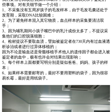
些事项。对有关细节做一个介绍：
1、不采集没有五周岁孩子的毛发样本，由于毛发毛囊还处于
发育期，采取DNA比较困难；
2、为了避免样本混入其它物质，血点样本的采集要清洁双
手；
3、因为哺乳期间小孩子嘴巴中的乳汁成份太多了，不提议采
集他们的口腔脱落细胞；
4、检材提议不要取血渍，譬如被鉴定者在730天内有过血液透
析诊治或者进行过异体移植的；
因为不论是输血还是骨髓移植手术他人的遗传因子都会进入被
鉴定者的血中，极有也许会对结果出现影响；
5、每个样本上面都要写明分别是疑似爸爸、妈妈、孩子的样
本；
6、如果样本需要邮寄的，最好不要用塑料的袋子，因为很容
易长霉，最好是用纸袋子。