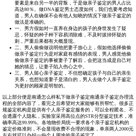
要素是来自另一半的背叛，于是做亲子鉴定的男人占比
高达80％。做DNA鉴定男士态度如何，我们也要考虑知
道，男人在确保不会有他人知晓的情况下做亲子鉴定的
做法是准确的。
一、男方假如对一直养在身边的孩子的身世发生了疑
忌，怀疑的种子种下容易消除难，不及时拔掉怀疑的
刺，严重后果都有大概显现。
二、男人偷偷做说明他把妻子放心上，假如他选择偷偷
做亲子鉴定行为是对家庭有感情的表现，男人感觉他偷
偷做亲子鉴定的事被妻子了解后，会把这当成是自己对
她的猜忌，让妻子陷入伤心之中。
三、男人留心亲子鉴定，不但想确定孩子与自己的亲生
关系，也想知道妻子是清白的，男人去做个人亲子鉴定
为更好的顾家是明智的。
以上部分便是南通怎么样私下做亲子鉴定南通亲子鉴定办理流
程的全部内容了，看完之后希望对大家能够有所帮忙。很多正
规鉴定机构是提供有个人亲子鉴定服务的，可以全程匿名、不
会透露个人隐私，实验室采用高位点的STR分型鉴定技术，准
确率高达99.99%。各地物价局统一要求各个亲子鉴定机构的
鉴定价格准则，不会显现收费不合理的现象，单亲两人2000元
左右就可以办好一份个人用途的亲子鉴定了。