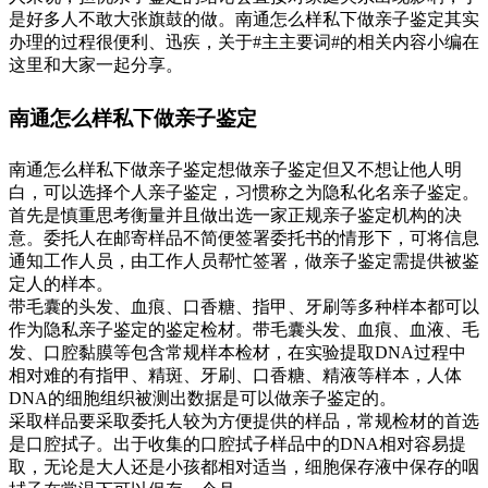
是好多人不敢大张旗鼓的做。南通怎么样私下做亲子鉴定其实
办理的过程很便利、迅疾，关于#主主要词#的相关内容小编在
这里和大家一起分享。
南通怎么样私下做亲子鉴定
南通怎么样私下做亲子鉴定想做亲子鉴定但又不想让他人明
白，可以选择个人亲子鉴定，习惯称之为隐私化名亲子鉴定。
首先是慎重思考衡量并且做出选一家正规亲子鉴定机构的决
意。委托人在邮寄样品不简便签署委托书的情形下，可将信息
通知工作人员，由工作人员帮忙签署，做亲子鉴定需提供被鉴
定人的样本。
带毛囊的头发、血痕、口香糖、指甲、牙刷等多种样本都可以
作为隐私亲子鉴定的鉴定检材。带毛囊头发、血痕、血液、毛
发、口腔黏膜等包含常规样本检材，在实验提取DNA过程中
相对难的有指甲、精斑、牙刷、口香糖、精液等样本，人体
DNA的细胞组织被测出数据是可以做亲子鉴定的。
采取样品要采取委托人较为方便提供的样品，常规检材的首选
是口腔拭子。出于收集的口腔拭子样品中的DNA相对容易提
取，无论是大人还是小孩都相对适当，细胞保存液中保存的咽