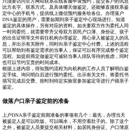
只须要访问官方网站联系在线客服申请预约，提交客户的讯息
比方名字、联系方式、及具体哪天做鉴定。还能够直接联系鉴
定中心的手机号，提供线上微信预约服务给各位。办理落户
DNA鉴定的用户，需要如期到亲子鉴定中心现场进行。知道
鉴定的具体操作，另有对应的资料。如夫妻双方作为委托人同
一时间委托，就需要带齐父母双方居民户口薄、身份证、孩子
的出生证明等文件前往机构办理鉴定。用心录入被鉴定人的讯
息，并出示有关附件，同时向亲子鉴定中心付费。上述的流程
可以帮助到有鉴定需求的当事人，保证可以有序完成整个鉴定
流程。如提前商定做鉴定可减轻当事人排队等待的焦虑，同时
也可以节约宝贵的时间成本。
根据上述内容，得知预约流程为向机构的工作人员了解明白鉴
定手续、询问明白后进行预约委托、出示有关文件、将委托书
填写完成后交费、按时到特定实验室参加鉴定等进行户籍亲子
鉴定。
做落户口亲子鉴定前的准备
上户DNA亲子鉴定前期准备的事项有几个：最先，办理当天
被鉴定人是可以吃饭、可以喝水，不用空着肚子的。除了这个
之外，被鉴定人员要提交相关材料，如居民身份证、户口簿原