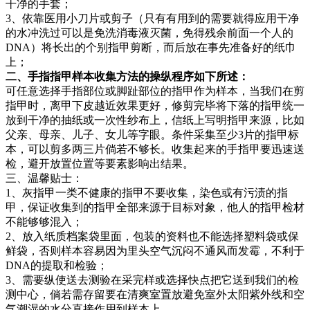
干净的手套；
3、依靠医用小刀片或剪子（只有有用到的需要就得应用干净
的水冲洗过可以是免洗消毒液灭菌，免得残余前面一个人的
DNA）将长出的个别指甲剪断，而后放在事先准备好的纸巾
上；
二、手指指甲样本收集方法的操纵程序如下所述：
可任意选择手指部位或脚趾部位的指甲作为样本，当我们在剪
指甲时，离甲下皮越近效果更好，修剪完毕将下落的指甲统一
放到干净的抽纸或一次性纱布上，信纸上写明指甲来源，比如
父亲、母亲、儿子、女儿等字眼。条件采集至少3片的指甲标
本，可以剪多两三片倘若不够长。收集起来的手指甲要迅速送
检，避开放置位置等要素影响出结果。
三、温馨贴士：
1、灰指甲一类不健康的指甲不要收集，染色或有污渍的指
甲，保证收集到的指甲全部来源于目标对象，他人的指甲检材
不能够够混入；
2、放入纸质档案袋里面，包装的资料也不能选择塑料袋或保
鲜袋，否则样本容易因为里头空气沉闷不通风而发霉，不利于
DNA的提取和检验；
3、需要纵使送去测验在采完样或选择快点把它送到我们的检
测中心，倘若需存留要在清爽室置放避免室外太阳紫外线和空
气潮湿的水分直接作用到样本上。