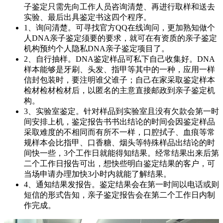
子鉴定只需先向工作人员咨询清楚、再进行取样和送去
实验、最后出具鉴定书这四个程序。
1、询问清楚。可寻找官方QQ在线询问，更加熟知做个
人DNA亲子鉴定须要的要求，就可在有资质的亲子鉴定
机构预约个人隐私DNA亲子鉴定项目了。
2、自行抽样。DNA鉴定样品可私下自己收集好。DNA
样本能够是牙刷、头发、指甲等其中的一种，应用一样
信封包装时，要注明谁父谁子；自己在家采取鉴定样本
检材检材检材后，以匿名的主意直接邮政到亲子鉴定机
构。
3、实验室鉴定。针对样品到实验室且没有欠款会第一时
间安排上机，鉴定报告书书出结论的时间会因鉴定样品
采取难度的不相同而有所不一样，口腔拭子、血痕等常
规样本会比指甲、口香糖、烟头等特殊样品出结论的时
间快一些，3个工作日就能得知结果。经常结果出来后第
二个工作日报告可出，想快些明白鉴定结果的客户，可
当场申请办理加快3小时内就能了解结果。
4、通知结果发报告。鉴定结果会在第一时间以电话或则
短信的形式告知，亲子鉴定报告会在第二个工作日内制
作完成。