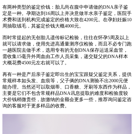
有两种类型的鉴定价钱：胎儿尚在腹中申请做的DNA亲子鉴
定是一种。孕期达到16周以上并决意做羊水亲子鉴定，医院手
术费和送到机构完成鉴定的价格大致在4200元。在孕妇妊娠10
周抽取绒毛，其鉴定价钱大概4000元。
而时常提起的无创胎儿遗传标记检验，往往在怀孕5周及以上
就可以请求做，使用先进高通量测序仪检验，而且不必专门跑
一趟医院去做手术，选用专有的无创DNA保存运送采血管，
需收集15毫升外周血由工作人员采集，递交疑父的DNA样本
大概花费4500元左右就可以了。
再有一种是产后亲子鉴定即出生的宝宝跟疑父鉴定关系，提供
常规样本如头发、血痕等，父子俩的DNA测验不出2000元便
能办理。当然还可以取烟蒂、口香糖、牙刷等东西作为样品，
主要是它们不包含常规样品DNA讯息提取的难度和检验度较
大价钱稍微贵些，故缴纳的金额会更多一些，推荐询问鉴定咨
询的客服对于更多样品的收费。