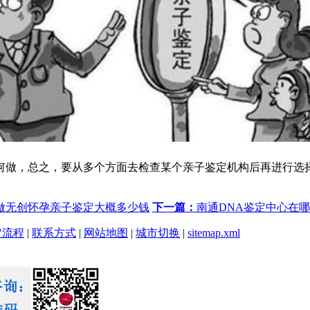
何做，总之，要从多个方面去检查某个亲子鉴定机构后再进行选
做无创怀孕亲子鉴定大概多少钱
下一篇：
南通DNA鉴定中心在
定流程
|
联系方式
|
网站地图
|
城市切换
|
sitemap.xml