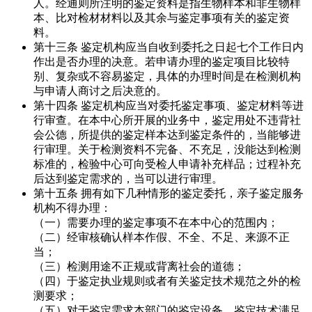
人。经通则所注明的鉴定资料是指生物样本和非生物样
本、比对检材材料以及其余与鉴定事项有关的鉴定资
料。
第十三条 鉴定机构应当自收到委托之日起七个工作日内
作出是否办理的决意。若申请办理的鉴定项目比较特
别、复杂或不容易鉴定，具体的办理时间是在检测机构
与申请人商讨之后决意的。
第十四条 鉴定机构应当对委托鉴定事项、鉴定材料等进
行审查。在本中心所开展的业务中，鉴定用处不违背社
会公德，所提供的鉴定样本达到鉴定条件的，当能够进
行审理。关于检测资料不完备、不充足，没能达到检测
标准的，检验中心可向受检人申请补充样品；过程补充
后达到鉴定需求的，当可以进行审理。
第十五条 拥有如下几种情形的鉴定委托，亲子鉴定服务
机构不得办理：
（一）需要办理的鉴定事项不在本中心的范围内；
（二）经审核确认样本作假、不全、不足、来源不正
当；
（三）检测用途不正规或背离社会的道德；
（四）于鉴定执业规则或者有关鉴定技术规范之外的检
测要求；
（五）对于鉴定需求本部门的鉴定设备、鉴定技术满足