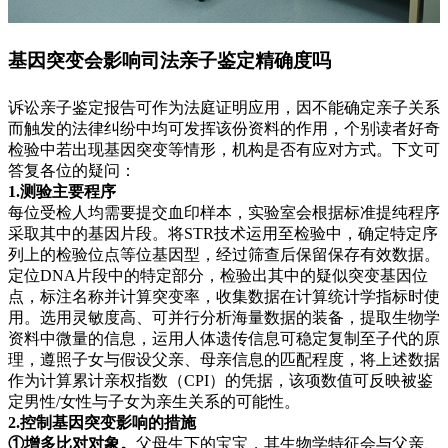
基因突变会影响司法亲子鉴定精确度吗
诉讼亲子鉴定报告可作为法庭证明应用，因不能确定亲子关系
而触发的法律纠纷中均可发挥该份资料的作用，个别读者好奇
检验中若出现基因突变等情形，机构是否有应对方式。下文可
答复各位的疑问：
1.测验主要程序
每位受检人均需要提交血印样本，实验室会根据标准提纯程序
采取其中的基因片段。将STR技术运用至检验中，确定特定序
列上的检验位点等位基因型，经过筛查后保留保存有效数据。
定位DNA片段中的特定部分，检验出其中的疑似突变基因位
点，标注名称并计算突变率，收集数据在计算统计学指标时使
用。选用灵敏度高、可并行分析海量数据的装备，提取生物学
资料中微量的信息，运用人体遗传信息可稳定复制至子代的原
理，遵照子女与假设父亲、母亲信息的匹配程度，将上述数据
作为计算累计亲权指数（CPI）的凭据，该项数值可反映被鉴
定男性/女性与子女为亲生关系的可能性。
2.控制基因突变影响的措施
①增多比对对象。
父母生下的宝宝，其生物学特征会与父亲、