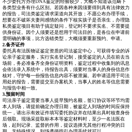
不少委托方办理DNA鉴定的经验较少，大概不知道该范畴下
各类型业务有什么区别。若因各种来因须要得到具有法律效力
的报告，司法类鉴定请求渠道向其开放；不愿公布办理手续，
想要在不破坏夫妻间感情的条件下核实孩子是否亲生，办理隐
私类鉴定项目有助于搞定疑问，登记时不要求实名、不需要提
供身份证。因个人须要还是想用于司法目的，是各位在申请前
需明确的事项，比方选错类型，大概须要重新预约、申请。
2.备齐证件
委托具有法医物证鉴定资质的司法鉴定中心，可获得专业的诉
讼亲子鉴定服务，实行实名登记制，接受鉴定的人员在前去当
场前，务必准备齐全身份证明资料，鉴定过程中收集到的讯息
会依法录入系统中，待报告出具，须要对当事人的身份信息作
核对，守护每一份报告信息内容不被泄漏。若申请适用于司法
用处的报告，需要提交至办案机关，当事人的姓名等信息需要
与报告中相一致。
3.预留时间
司法亲子鉴定需要当事人提早预约名额，签订协议等环节均需
本人到场，请提前确定办理日期，被鉴定人到场的时间应保持
统一，请出示有效证件填写委托协议并在结果出具时核查身份
后领取。现场采提取标本本等鉴定材料时，至少一名法医在
场，起到记录、监督的作用，提议选择无其他行程冲突的日
期，无特殊情况，到场遵循指引办理手续就可以。