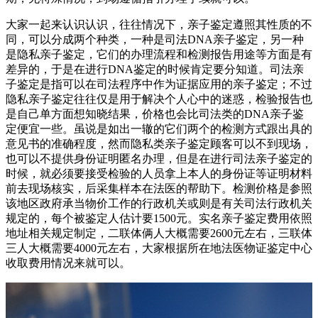
大家一起来认识认识，往往情况下，亲子鉴定遵照其性质的不
同，可以分成两个种类，一种是司法DNA亲子鉴定，另一种
是隐私亲子鉴定，它们的办理流程和检测报告用途等方面是有
差异的，于是在进行DNA鉴定的时候肯定要分知道。司法亲
子鉴定是指可以在司法程序中作为证据应用的亲子鉴定；不过
隐私亲子鉴定往往仅是用于解决个人心中的迷惑，检验报告也
是自己单方面想知晓结果，价格也会比司法类的DNA亲子鉴
定便宜一些。虽说是如出一辙的它们两个的检测方式跟出具的
意见书的准确程度，然而隐私类亲子鉴定顾客可以不到现场，
也可以不提供身份证明匿名办理，但是在进行司法亲子鉴定的
时候，就必须要接受检验的人员拿上本人的身份证等证明材料
前去现场核实，后采集样本在法医的帮助下。检测价格是参照
该地区政府承当物价工作的行政机关或则是有关司法行政机关
规定的，每个被鉴定人估计要1500元。实名亲子鉴定费用依照
地址相关规定制定，二联体俩人大概需要2600元左右，三联体
三人大概需要4000元左右，大家根据所在地法医物证鉴定中心
收取费用情况来就可以。