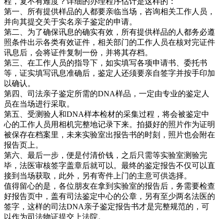
程，复不有难度？详细的办理程序估计是这样的：
第一、所有提供样品的人都要亲临当场，咨询相关工作人员，
并向其提交关于实名亲子鉴定的申请。
第二、为了确保讯息的确实有效，所有提供样品的人都务必遵
照条件出示各类有效证件，相关部门的工作人员在核对完证件
讯息后，会将证件复制一份，并将其存档。
第三、在工作人员的指导下，如实填写各项申请书、委托书
等，证实填写讯息准确后，鉴定人还须要亲自签字并按手印加
以确认。
第四、司法亲子鉴定所需的DNA样品，一定由专业的鉴定人
员在当场进行采取。
第五、受测验人和DNA样本检材的采集过程，将会被鉴定中
心的工作人员用相机完整地记录下来。拍摄好的照片作为证明
被保存在档案里，未来实验室出报告书的时刻，照片也会附在
报告页上。
第六、最后一步，便是付清价钱，之后只需等实验室测验完
毕，法医审核签字盖章后就可以。最终的鉴定报告不仅可以直
接到当场获取，此外，另有寄件上门的主意可供选择。
值得留心的是，各位朋友在拿到实验室的报告后，务需要检查
好报告页中，盖有司法鉴定中心的公章，另有至少两名法医的
签字，这样的司法DNA亲子鉴定报告书才是完整规范的，可
以作为司法物证提交上法院。