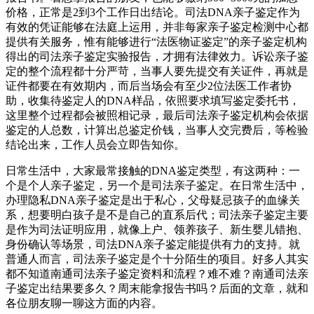
价格，正常是2到3个工作日出结论。司法DNA亲子鉴定作为
有效的凭证能够在法庭上运用，并非每家亲子鉴定检测中心都
提供有关服务，惟有能够进行“法医物证鉴定”的亲子鉴定机构
得出的司法亲子鉴定实验报告，才拥有法律效力。诉讼亲子鉴
定的整个流程都十分严苛，当事人要先提交有关证件，再就是
证件都要在有效期内，而后当场会有至少2位法医工作者协
助，收集待鉴定人的DNA样品，依照要求填写鉴定委托书，
这里整个过程都会被照相记录，最后司法亲子鉴定机构会依据
鉴定的人总数，计算出总鉴定价钱，当事人交完费后，等检验
结论出来，工作人员会立即告知你。
日常生活中，大家最常接触的DNA鉴定类型，有这两种：一
个是个人亲子鉴定，另一个是司法亲子鉴定。在日常生活中，
办理隐私DNA亲子鉴定是出于私心，父母疑忌孩子的血缘关
系，想要明白孩子是不是自己的直系后代；司法亲子鉴定主要
是作为司法证明应用，就像上户、领养孩子、新生婴儿错抱、
身份确认等场景，司法DNA亲子鉴定能提供有力的支持。就
普通人而言，司法亲子鉴定是个十分陌生的项目。好多人其实
都不知道南通司法亲子鉴定资料和流程？难不难？南通司法亲
子鉴定出结果要多久？周末能拿报告书吗？后面的文章，就和
各位朋友聊一聊这方面的内容。