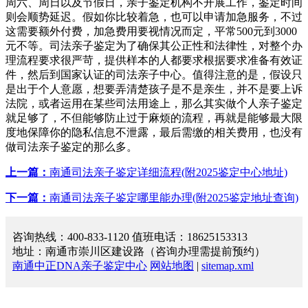
周六、周日以及节假日，亲子鉴定机构不开展工作，鉴定时间
则会顺势延迟。假如你比较着急，也可以申请加急服务，不过
这需要额外付费，加急费用要视情况而定，平常500元到3000
元不等。司法亲子鉴定为了确保其公正性和法律性，对整个办
理流程要求很严苛，提供样本的人都要求根据要求准备有效证
件，然后到国家认证的司法亲子中心。值得注意的是，假设只
是出于个人意愿，想要弄清楚孩子是不是亲生，并不是要上诉
法院，或者运用在某些司法用途上，那么其实做个人亲子鉴定
就足够了，不但能够防止过于麻烦的流程，再就是能够最大限
度地保障你的隐私信息不泄露，最后需缴的相关费用，也没有
做司法亲子鉴定的那么多。
上一篇：
南通司法亲子鉴定详细流程(附2025鉴定中心地址)
下一篇：
南通司法亲子鉴定哪里能办理(附2025鉴定地址查询)
咨询热线：400-833-1120 值班电话：18625153313
地址：南通市崇川区建设路（咨询办理需提前预约）
南通中正DNA亲子鉴定中心
网站地图
|
sitemap.xml