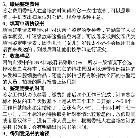
5、缴纳鉴定费用
鉴定费用委托人在当场的时间得将它一次性结清，可以是刷
卡，手机支出扫单位对公码、现金等多种主意。
6、填写申请协议书
填写好申请表申请办理司法亲子鉴定的受检者，它涵盖了人员
基本概况、申请缘故等这些信息内容。可以母亲或则父亲代为
填写鉴定申请表，因为儿子（女儿）岁数太小还不会应用书面
语言来表达的，到最后再让他们按手印进行证实。
7、收集样品
因为血液中的DNA比较容易采取出来，所以一般情况下会选
择收集血点样本，假设有其它的特殊原因可以选带根部组织的
头发和口腔细胞样品，还需合影拍照再有验指纹全部的被鉴定
的人员，拍摄的照片报告上运用到。
8、鉴定需要的时间
鉴定工作从协议签署，缴费到账后20个工作日完成，计算鉴定
标本检材的工作天数基本上是从第二个工作日开始，在5-8个
工作日就能出鉴定结论了，它还有六小时、二十四小时、七十
二小时，三个标准的特快服务针对事情比较紧急的，放假期间
或者是双休日，没有工作人员上班，根据委托人在当场签订的
委托书为准，会有明确出报告书的时间。
9、得到意见书的途径