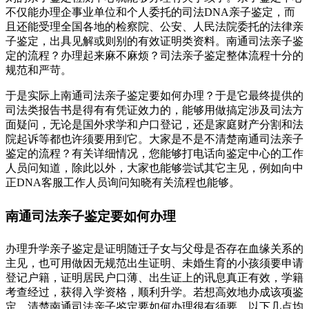
不仅能办理企事业单位和个人委托的司法DNA亲子鉴定，而
且还能受理全国各地的检察院、公安、人民法院委托的法律亲
子鉴定，出具见解或则别的有效证明类资料。南通司法亲子鉴
定的流程？办理起来麻不麻烦？司法亲子鉴定整体流程十分的
规范和严苛。
于是实际上南通司法亲子鉴定要如何办理？于是它最终提供的
司法类报告书是得有有凭证效力的，能够用做搞定涉及司法方
面疑问，无论是国外求学和户口登记，还是家庭财产分割和法
院起诉等都也许须要用到它。大家是不是不清楚南通司法亲子
鉴定的流程？有关详细情况，您能够打电话向鉴定中心的工作
人员问知道，除此以外，大家也能够尝试其它主见，例如向中
正DNA客服工作人员询问知晓有关流程也能够。
南通司法亲子鉴定要如何办理
办理升学亲子鉴定是证明随迁子女与父母是否存在血缘关系的
主见，也可用做因无规范出生证明、未婚生育的小孩须要申请
登记户籍，证明居民户口薄、出生证上的讯息真正有效，学籍
考查经过，获得入学资格，顺利升学。若想高效地办成该项鉴
定，清楚南通司法亲子鉴定要如何办理很有须要，以下几点均