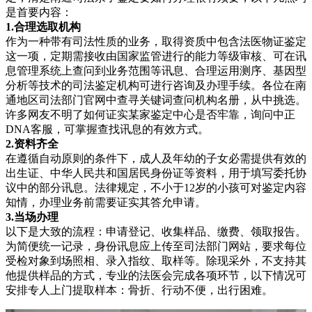
是首要内容：
1.合理选取机构
作为一种带有司法性质的业务，取得资质中包含法医物证鉴定
这一项，定期需接收由国家监管进行的能力等级审核、可在讯
息管理系统上查问到业务范围等讯息、合理运用测序、基因型
分析等技术的司法鉴定机构可进行咨询及办理手续。各位在南
通地区司法部门官网中查寻关键词查问机构名册，从中挑选。
许多网友不明了如何证实某家鉴定中心是否牢靠，询问中正
DNA客服，可掌握查找讯息的有效方式。
2.资料齐全
在遵循自动原则的条件下，成人及年幼的子女必需提供有效的
出生证、中华人民共和国居民身份证等资料，用于填写委托协
议中的部分讯息。法律规定，不小于12岁的小孩可对鉴定内容
知情，办理业务前需要证实其答允申请。
3.当场办理
以下是大致的流程：申请登记、收集样品、缴费、领取报告。
为简便统一记录，身份讯息应上传至司法部门网站，要求每位
受检对象到场照相、录入指纹、取样等。除现采外，不支持其
他提供样品的方式，专业的法医会完成各项环节，以下情况可
安排专人上门提取样本：骨折、行动不便，出行困难。