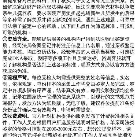
前提准备对应的材料，用于核实与子女之间有无血缘关系。例
如解决家庭财产继承权法律纠纷、应法院要求补充材料以争取
亲生儿抚养权、要求医院产房负担起抱错新生儿所发生的后果
等多种需了解关系才得以解决的情况。遇到上述难题，可寻求
司法亲子鉴定中心的帮助，以下面几点作为筛选标准，可找到
可靠的机构：
①资质齐全。
能够提供服务的机构均已得到法医物证鉴定资
质，经司法局备案登记并将注册信息上传名册，通过亲权鉴定
能力考核。均由资历达标、经验丰富的人员承当检验，可熟练
完成DNA采取、测序等多项工作且质量达标。咨询客服就可
以了解机构是否达到上述各项标准，联系方式务必以官方方法
获取的为准。
②流程严苛。
每位受检人均需提供完整的姓名等信息，实名
制，依据规定，每份样本的采集工作均交由鉴定人员完成，鉴
定中各项步骤有序严谨，结果真实有效，每例实验数据均会备
案，记录在国家统一管理的信息系统中，以现行的文书规范书
写报告，发放方法为纸质版，无电子版。建议各位提前准备好
身份证并确认在有效期内，申请时需提交。
③收费透明。
官方针对机构提供的服务发布了计费标准相关文
件，工作人员会根据用户所选服务说明对应价格，单亲司法类
鉴定的价格可控制在2000-3000元左右，想分次提交样本，请
遵照约九百元/份的计费标准付款,可向工作人员核实各款项没